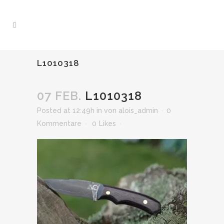
L1010318
07 FEB.
L1010318
Posted at 12:49h
in
von
alois_admin
0
Kommentare
0
Likes