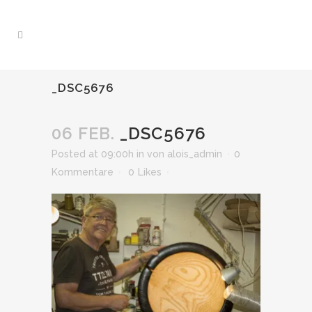
_DSC5676
06 FEB.
_DSC5676
Posted at 09:00h
in
von
alois_admin
0
Kommentare
0
Likes