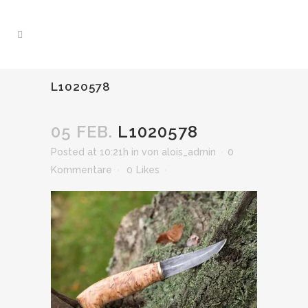
L1020578
05 FEB.
L1020578
Posted at 10:21h
in
von
alois_admin
0
Kommentare
0
Likes