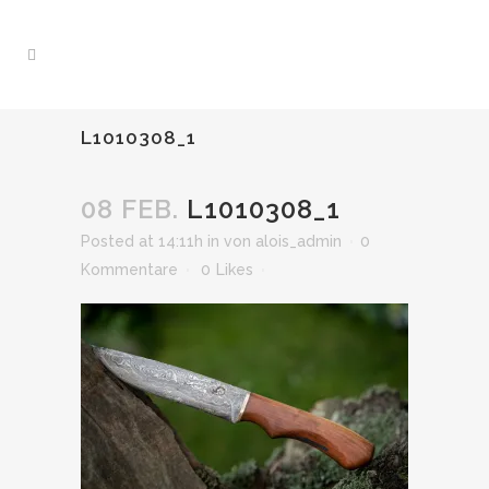
L1010308_1
08 FEB.
L1010308_1
Posted at 14:11h
in
von
alois_admin
0
Kommentare
0
Likes