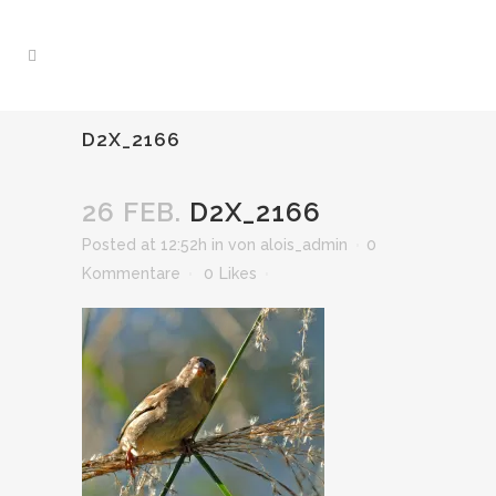
D2X_2166
26 FEB.
D2X_2166
Posted at 12:52h
in
von
alois_admin
0
Kommentare
0
Likes