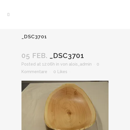
_DSC3701
05 FEB.
_DSC3701
Posted at 12:06h
in
von
alois_admin
0
Kommentare
0
Likes