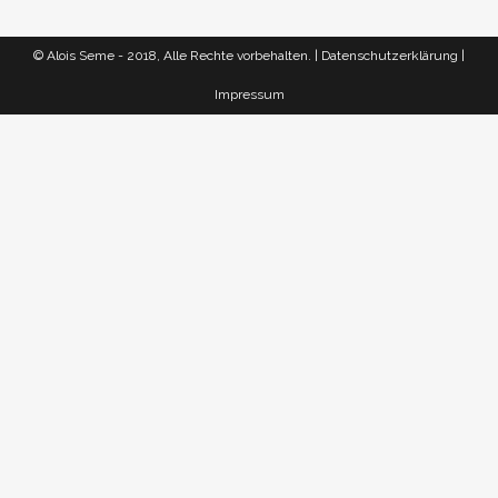
© Alois Seme - 2018, Alle Rechte vorbehalten. |
Datenschutzerklärung
|
Impressum