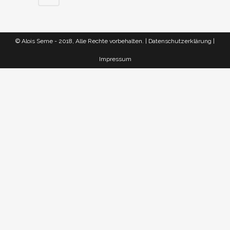
© Alois Seme - 2018, Alle Rechte vorbehalten. |
Datenschutzerklärung
|
Impressum