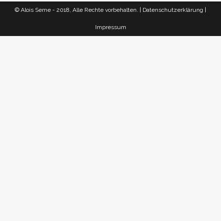
© Alois Seme - 2018, Alle Rechte vorbehalten. |
Datenschutzerklärung
|
Impressum